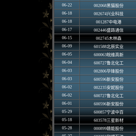
06-22
002068黑猫股份
06-18
002674兴业科技
06-18
001287中电港
06-17
002446盛路通信
06-15
002745木林森
06-09
601588北辰实业
06-05
600063皖维高新
06-04
600727鲁北化工
06-03
002806华锋股份
06-03
600596新安股份
06-02
002235安妮股份
06-02
600727鲁北化工
06-01
600596新安股份
05-29
600857宁波中百
05-18
603578三星新材
05-28
000899赣能股份