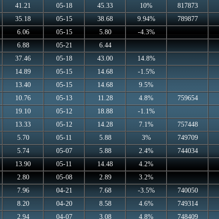
41.21
05-18
45.33
10%
817873
35.18
05-15
38.68
9.94%
789877
6.06
05-15
5.80
-4.3%
6.88
05-21
6.44
37.46
05-18
43.00
14.8%
14.89
05-15
14.68
-1.5%
13.40
05-15
14.68
9.5%
10.76
05-13
11.28
4.8%
759654
19.10
05-12
18.88
-1.1%
13.33
05-12
14.28
7.1%
757448
5.70
05-11
5.88
3%
749709
5.74
05-07
5.88
2.4%
744034
13.90
05-11
14.48
4.2%
2.80
05-08
2.89
3.2%
7.96
04-21
7.68
-3.5%
740050
8.20
04-20
8.58
4.6%
749314
2.94
04-07
3.08
4.8%
748409