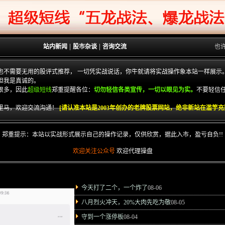
|
|
站内新闻
股市杂谈
咨询交流
也
也不需要无用的股评式推荐， 一切凭实战说话，你牛就请将实战操作象本站一样展示
但我是真诚的。
很多，因此
超级短线
郑重提醒各位：
切勿轻信各类宣传，一切以眼见为实。
不要轻信
里马，欢迎交流沟通！
[请认准本站是2003年创办的老牌股票网站，绝非新站在滥竽充数
郑重提示：本站以实战形式展示自己的操作记录，仅供欣赏，据此入市，盈亏自负!!
欢迎关注公众号
欢迎代理操盘
今天打了二个，一个炸了
08-06
八月烈火冲天，20%大肉先吃为敬
08-05
守到一个涨停板
08-04