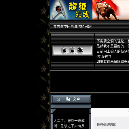
立志做中国最诚信的网站!
不需要空洞的理论，
虽然我不是最好的，
目前网上骗人的伎俩
信“股神”！
如果有伯乐慧眼识千
太毒了，居然一语成
谶！急杀之下应有反