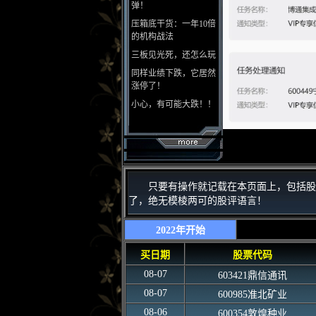
弹！
压箱底干货：一年10倍
的机构战法
三板见光死，还怎么玩
同样业绩下跌，它居然
涨停了！
小心，有可能大跌！！
只要有操作就记载在本页面上，包括股
了，绝无模棱两可的股评语言！
2022年开始
买日期
股票代码
08-07
603421鼎信通讯
08-07
600985准北矿业
08-06
600354敦煌种业