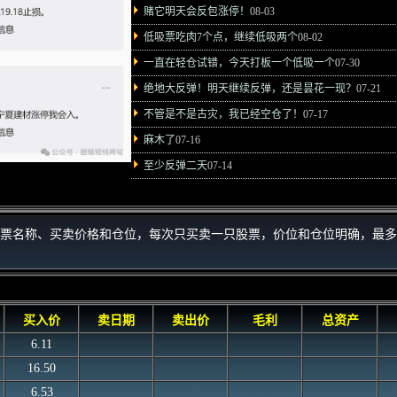
赌它明天会反包涨停！
08-03
低吸票吃肉7个点，继续低吸两个
08-02
一直在轻仓试错，今天打板一个低吸一个
07-30
绝地大反弹！明天继续反弹，还是昙花一现？
07-21
不管是不是古灾，我已经空仓了！
07-17
麻木了
07-16
至少反弹二天
07-14
票名称、买卖价格和仓位，每次只买卖一只股票，价位和仓位明确，最多
买入价
卖日期
卖出价
毛利
总资产
6.11
16.50
6.53