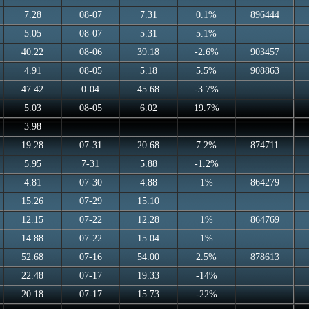
7.28
08-07
7.31
0.1%
896444
5.05
08-07
5.31
5.1%
40.22
08-06
39.18
-2.6%
903457
4.91
08-05
5.18
5.5%
908863
47.42
0-04
45.68
-3.7%
5.03
08-05
6.02
19.7%
3.98
19.28
07-31
20.68
7.2%
874711
5.95
7-31
5.88
-1.2%
4.81
07-30
4.88
1%
864279
15.26
07-29
15.10
12.15
07-22
12.28
1%
864769
14.88
07-22
15.04
1%
52.68
07-16
54.00
2.5%
878613
22.48
07-17
19.33
-14%
20.18
07-17
15.73
-22%