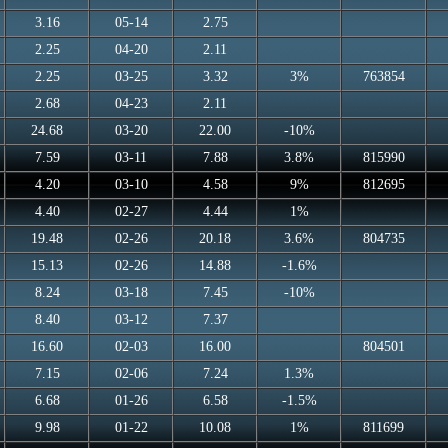
3.16
05-14
2.75
2.25
04-20
2.11
2.25
03-25
3.32
3%
763854
2.68
04-23
2.11
24.68
03-20
22.00
-10%
7.59
03-11
7.88
3.8%
815990
4.20
03-10
4.58
9%
812695
4.40
02-27
4.44
1%
19.48
02-26
20.18
3.6%
804735
15.13
02-26
14.88
-1.6%
8.24
03-18
7.45
-10%
8.40
03-12
7.37
16.60
02-03
16.00
804501
7.15
02-06
7.24
1.3%
6.68
01-26
6.58
-1.5%
9.98
01-22
10.08
1%
811699