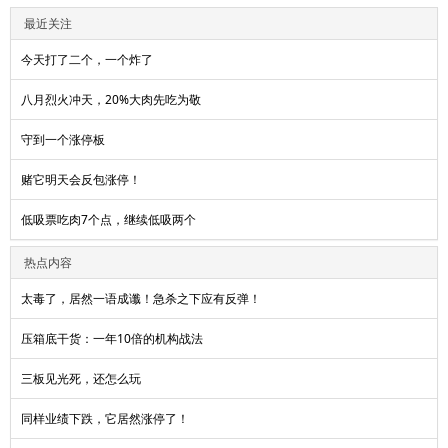
最近关注
今天打了二个，一个炸了
八月烈火冲天，20%大肉先吃为敬
守到一个涨停板
赌它明天会反包涨停！
低吸票吃肉7个点，继续低吸两个
热点内容
太毒了，居然一语成谶！急杀之下应有反弹！
压箱底干货：一年10倍的机构战法
三板见光死，还怎么玩
同样业绩下跌，它居然涨停了！