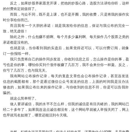
反之，如果炒股养家愿意开课，把他的炒股心路，选股方法讲给你听，这样
的付费肯定就值得了。
而我，与众不同，既不是上课，也不是开圈，我的收费，只是将我的操作实
时分享给你而已。
而且我有一个大胆的承诺：就是我发给你的信息，保证与我公布的完全一
致，绝无虚假！
除此之外，什么包赚不赔啊、每个月多少赢利啊、每天操作几个股票之类的
承诺都是没有的。
也就是说，当你看到我的实盘后，如果觉得还可以，可以付费订阅，就像
订一份报纸一样。
我只负责将自己的操作同步发送，你收到信息之后，怎么操作是你的事，盈
亏也是你的事，哪怕你买到个涨停板赚了几百万，我不会来分你一杯羹。反之，
你亏了几百万，也与我无关。
我有网站公布操作记录，每天的复盘文章也会公布操作记录，甚至连发送
信息的截图都有，那个是通过微信公众号发送的信息，上面的时间我是没办法
修改的，如果我公布出来的操作记录，与你收到的信息不符，你是可以告我诈
骗的。
就这么简单明了。
做人要讲诚信，我的水平不怎么样，但我的诚信是有目共睹的，我的网站已
经二十多年了，如果我连这点诚信都没有，这个网站早就被人举报关闭了，网上
也早就骂名如潮了，哪里还能活到今天哦。
当然，杠精永远还是那句话：你这么好的水平，还要收什么VIP啊，凡是收费