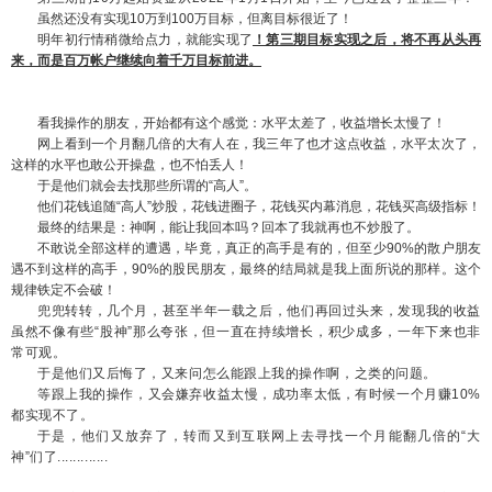
虽然还没有实现10万到100万目标，但离目标很近了！
明年初行情稍微给点力，就能实现了
！第三期目标实现之后，将不再从头再
来，而是百万帐户继续向着千万目标前进。
看我操作的朋友，开始都有这个感觉：水平太差了，收益增长太慢了！
网上看到一个月翻几倍的大有人在，我三年了也才这点收益，水平太次了，
这样的水平也敢公开操盘，也不怕丢人！
于是他们就会去找那些所谓的“高人”。
他们花钱追随“高人”炒股，花钱进圈子，花钱买内幕消息，花钱买高级指标！
最终的结果是：神啊，能让我回本吗？回本了我就再也不炒股了。
不敢说全部这样的遭遇，毕竟，真正的高手是有的，但至少90%的散户朋友
遇不到这样的高手，90%的股民朋友，最终的结局就是我上面所说的那样。这个
规律铁定不会破！
兜兜转转，几个月，甚至半年一载之后，他们再回过头来，发现我的收益
虽然不像有些“股神”那么夸张，但一直在持续增长，积少成多，一年下来也非
常可观。
于是他们又后悔了，又来问怎么能跟上我的操作啊，之类的问题。
等跟上我的操作，又会嫌弃收益太慢，成功率太低，有时候一个月赚10%
都实现不了。
于是，他们又放弃了，转而又到互联网上去寻找一个月能翻几倍的“大
神”们了.............