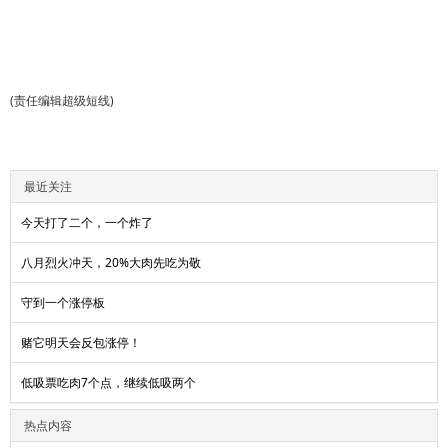
(责任编辑超级短线)
最近关注
今天打了二个，一个炸了
八月烈火冲天，20%大肉先吃为敬
守到一个涨停板
赌它明天会反包涨停！
低吸票吃肉7个点，继续低吸两个
热点内容