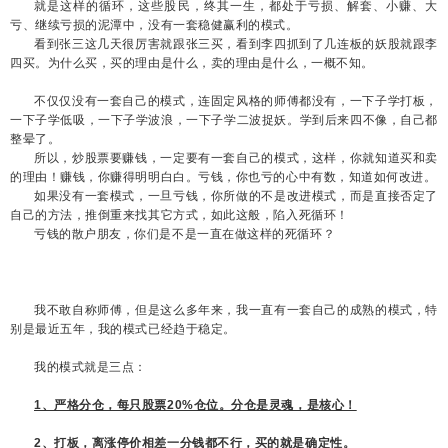
就是这样的循环，这些股民，终其一生，都处于亏损、解套、小赚、大
亏、继续亏损的泥潭中，没有一套稳健赢利的模式。
看到张三这几天很厉害就跟张三买，看到李四抓到了几连板的妖股就跟李
四买。为什么买，买的理由是什么，卖的理由是什么，一概不知。
不仅仅没有一套自己的模式，连固定风格的师傅都没有，一下子学打板，
一下子学低吸，一下子学波浪，一下子学二波捉妖。学到后来四不像，自己都
整晕了。
所以，炒股票要赚钱，一定要有一套自己的模式，这样，你就知道买和卖
的理由！赚钱，你赚得明明白白。亏钱，你也亏的心中有数，知道如何改进。
如果没有一套模式，一旦亏钱，你所做的不是改进模式，而是直接否定了
自己的方法，推倒重来找其它方式，如此这般，陷入死循环！
亏钱的散户朋友，你们是不是一直在做这样的死循环？
我不敢自称师傅，但是这么多年来，我一直有一套自己的成熟的模式，特
别是最近五年，我的模式已经趋于稳定。
我的模式就是三点：
1、严格分仓，每只股票20%仓位。分仓是灵魂，是核心！
2、打板，离涨停价相差一分钱都不行，买的就是确定性。