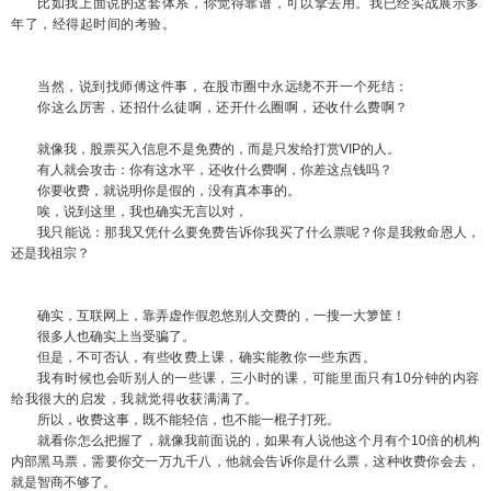
比如我上面说的这套体系，你觉得靠谱，可以拿去用。我已经实战展示多
年了，经得起时间的考验。
当然，说到找师傅这件事，在股市圈中永远绕不开一个死结：
你这么厉害，还招什么徒啊，还开什么圈啊，还收什么费啊？
就像我，股票买入信息不是免费的，而是只发给打赏VIP的人。
有人就会攻击：你有这水平，还收什么费啊，你差这点钱吗？
你要收费，就说明你是假的，没有真本事的。
唉，说到这里，我也确实无言以对，
我只能说：那我又凭什么要免费告诉你我买了什么票呢？你是我救命恩人，
还是我祖宗？
确实，互联网上，靠弄虚作假忽悠别人交费的，一搜一大箩筐！
很多人也确实上当受骗了。
但是，不可否认，
有些收费上课，确实能教你一些东西。
我有时候也会听别人的一些课，三小时的课，可能里面只有10分钟的内容
给我很大的启发，我就觉得收获满满了。
所以，收费这事，既不能轻信，也不能一棍子打死。
就看你怎么把握了，就像我前面说的，如果有人说他这个月有个10倍的机构
内部黑马票，需要你交一万九千八，他就会告诉你是什么票，这种收费你会去，
就是智商不够了。