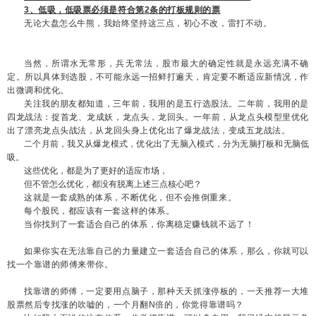
3、低吸，低吸票必须是符合第2条的打板规则的票
无论大盘怎么牛熊，我始终坚持这三点，初心不改，雷打不动。
当然，所谓水无常形，兵无常法，股市最大的确定性就是永远充满不确
定。所以具体到选股，不可能永远一招鲜打遍天，肯定要不断适应新情况，作
出微调和优化。
关注我的朋友都知道，三年前，我用的是五行选股法。二年前，我用的是
四龙战法：捉首龙、龙成妖，龙点头，龙回头。一年前，从龙点头模型里优化
出了漂亮龙点头战法，从龙回头身上优化出了爆龙战法，变成五龙战法。
二个月前，我又从爆龙模式，优化出了无脑入模式，分为无脑打板和无脑低
吸。
这些优化，都是为了更好的适应市场，
但不管怎么优化，都没有脱离上述三点核心吧？
这就是一套成熟的体系，不断优化，但不会推倒重来。
每个股民，都应该有一套这样的体系。
当你找到了一套适合自己的体系，你离稳定赚钱就不远了！
如果你实在无法靠自己的力量建立一套适合自己的体系，那么，你就可以
找一个靠谱的师傅来带你。
找靠谱的师傅，一定要用点脑子，那种天天抓涨停板的，一天推荐一大堆
股票然后专找涨的吹嘘的，一个月翻N倍的，你觉得靠谱吗？