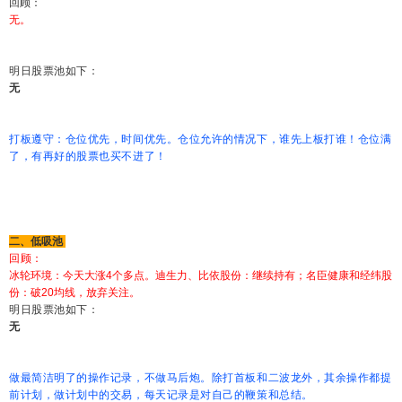
回顾：
无。
明日股票池如下：
无
打板遵守：仓位优先，时间优先。仓位允许的情况下，谁先上板打谁！仓位满
了，有再好的股票也买不进了！
二、低吸池
回顾：
冰轮环境：今天大涨4个多点。迪生力、比依股份：继续持有；名臣健康和经纬股
份：破20均线，放弃关注。
明日股票池如下：
无
做最简洁明了的操作记录，不做马后炮。除打首板和二波龙外，其余操作都提
前计划，做计划中的交易，每天记录是对自己的鞭策和总结。