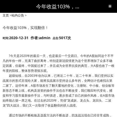
今年收益103%，实现翻倍！-站内公告-短线黑马,短线股票,短线炒股,实战,荐股,操盘,超级短线,令人叹为观止的短线炒股!-超级短线
主页
>
站内公告
>
今年收益103%，实现翻倍！
2020-12-31 作者:admin
5017次
时间:
点击:
?今天是2020年的最后一天，也是最后一个交易日。今年的A股如同这个不平
凡的年份一样，充满了曲折离奇，特别是新冠疫情更为这个世界增加了众多不确
定因素，但最终，中国挺过来了，并且成为全世界抗疫的典范，大A股也收了一根
年度的阳线，整体形势谨慎乐观。
超级短线，自2003年创办以来，已将近二十年，近二十年来，我们坚持以实
战展示的形式呈现给大家，能将实战展示坚持这么多年的，全网估计也难找出第
二家了。这些年来，A股市场发生了翻天覆地的变化，注册制、中小板、创业板等
新形态不断上线，机构及游资的操作手法也在不断改变，我们顺应时代变化，捕
捉和学习股市最新操作手法，与时俱进，逐步形成了自己的操作风格，在A股市场
始终能占据一席之地。在过去的2020年，凭借“龙成妖、龙点头、龙回头、二波
龙”四大战法，我们又一次取得了收益翻倍的骄人战绩。
通过市场的不断检验及选股方法的不断改进，四龙战法现在已经非常成熟，