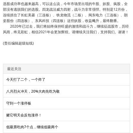
选股成功率也越来越高，可以这么说，今年市场里出现的牛股、妖股、疯股，全
部没有逃脱我们的选股。四龙战法威力四射，战斗力非常强悍。特别是12月份，
连续抓住了长虹美菱（三连板）、铁龙物流（二板）、闽东电力（三连板）、朗
姿股份（四连板）、东风科技（四连板）这些妖股，收益飚升，最终翻番。
2020年已过去，我们将始终保持旺盛的激情和战斗力，继续征战股市，历经
风雨，终见彩虹，相信2021年会更加辉煌。请继续关注我们，支持我们。谢谢！
(责任编辑超级短线)
最近关注
今天打了二个，一个炸了
八月烈火冲天，20%大肉先吃为敬
守到一个涨停板
赌它明天会反包涨停！
低吸票吃肉7个点，继续低吸两个