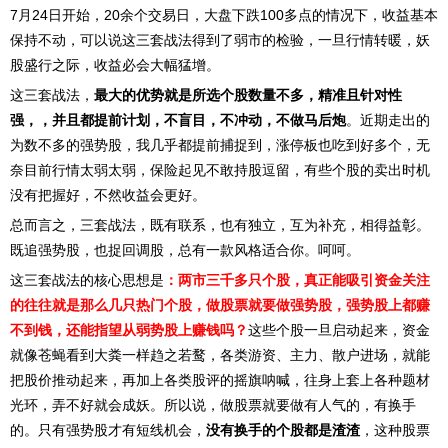
7月24日开始，20余个交易日，大盘下跌100多点的情况下，收益基本
保持不动，可以说这三套战法得到了弱市的检验，一旦行情转暖，妖
股盛行之际，收益必会大幅猛增。
这三套战法，
最大的优势就是所选个股数量不多，精准且针对性
强，，并且都提前计划，不盲目，不冲动，不做马后炮
。近期走出的
为数不多的强势股，我几乎都提前捕捉到，涨停板也吃到好多个，无
奈目前行情太弱太弱，保险起见不敢持股逗留，有些个股的卖出时机
没有把握好，不然收益会更好。
总而言之，三套战法，既有联系，也有独立，互为补充，相得益彰。
既追强势股，也捉回调股，总有一款风格适合你。呵呵。
这三套战法的核心思想是
：两市三千多只个股，真正能吸引资金关注
的往往就是那么几只热门个股，做股票就要做强势股，强势股上都赚
不到钱，还能指望从弱势股上赚钱吗？
这些个股一旦启动起来，资金
就像苍蝇看到大粪一样趋之若鹜，各类游资、主力、散户进场，就能
把股价推动起来，再加上各类股评的摇旗呐喊，往身上套上各种题材
光环，弄不好就会成妖。所以说，做股票就要做有人气的，有换手
的。只有强势股才有短线机会，
没有换手的个股都是渣渣
，这种股票