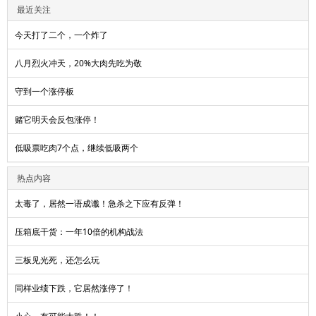
最近关注
今天打了二个，一个炸了
八月烈火冲天，20%大肉先吃为敬
守到一个涨停板
赌它明天会反包涨停！
低吸票吃肉7个点，继续低吸两个
热点内容
太毒了，居然一语成谶！急杀之下应有反弹！
压箱底干货：一年10倍的机构战法
三板见光死，还怎么玩
同样业绩下跌，它居然涨停了！