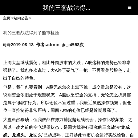
我的三套战法得到了熊市检验-站内公告-短线黑马,短线股票,短线炒股,实战,荐股,操盘,超级短线,令人叹为观止的短线炒股!-超级短线
主页
>
站内公告
>
我的三套战法得到了熊市检验
2019-08-18 作者:admin
4568次
时间:
点击:
上周大盘继续震荡，相比外围股市的大跌，A股这样的走势已经非常
强劲了。我也多次说过，大A终于硬气了一把，不再看美股脸色，走
出了自己的特色。
但是，我们也要看到，A股无论怎么上窜下跳，成交量总是没有，这
说明资金依旧处于观望状态，A股缺乏资金的支持，无论怎么折腾都
是属于“骗炮”行为。所以仓位不宜过重，我最近虽然操作频繁，但仓
位一直控制得非常严格，周四70%的仓位已经是近期最高了。
大盘虽然猥琐，但我依然在努力捕捉超短线机会，操作比较频繁，之
所以一改之前的空仓观望状态，是因为我潜心研究的三套战法“
龙成
妖、龙点头、龙回头
”已趋成熟，正好趁此弱市机会进行实战检验。自