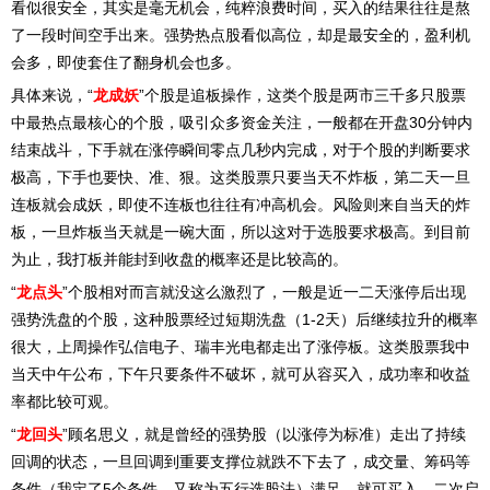
看似很安全，其实是毫无机会，纯粹浪费时间，买入的结果往往是熬
了一段时间空手出来。强势热点股看似高位，却是最安全的，盈利机
会多，即使套住了翻身机会也多。
具体来说，“
龙成妖
”个股是追板操作，这类个股是两市三千多只股票
中最热点最核心的个股，吸引众多资金关注，一般都在开盘30分钟内
结束战斗，
下手就在涨停瞬间零点几秒内完成，
对于个股的判断要求
极高，下手也要快、准、狠。这类股票只要当天不炸板，第二天一旦
连板就会成妖，即使不连板也往往有冲高机会。风险则来自当天的炸
板，一旦炸板当天就是一碗大面，所以这对于选股要求极高。到目前
为止，我打板并能封到收盘的概率还是比较高的。
“
龙点头
”个股相对而言就没这么激烈了，一般是近一二天涨停后出现
强势洗盘的个股，这种股票经过短期洗盘（1-2天）后继续拉升的概率
很大，上周操作弘信电子、瑞丰光电都走出了涨停板。这类股票我中
当天中午公布，下午只要条件不破坏，就可从容买入，成功率和收益
率都比较可观。
“
龙回头
”顾名思义，就是曾经的强势股（以涨停为标准）走出了持续
回调的状态，一旦回调到重要支撑位就跌不下去了，成交量、筹码等
条件（我定了5个条件，又称为五行选股法）满足，就可买入，二次启