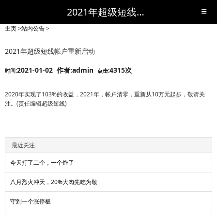
2021年超级短线帐户重新启动-站内公告-短线黑马,短线股票,短线炒股,实战,荐股,操盘,超级短线,令人叹为观止的短线炒股!-超级短线
主页
>
站内公告
>
2021年超级短线帐户重新启动
2021-01-02 作者:admin
4315次
时间:
点击:
2020年实现了103%的收益，2021年，帐户清零，重新从10万元起步，敬请关
注。(责任编辑超级短线)
最近关注
今天打了二个，一个炸了
八月烈火冲天，20%大肉先吃为敬
守到一个涨停板