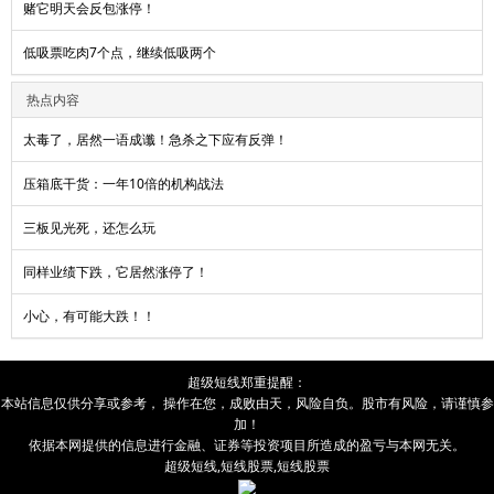
赌它明天会反包涨停！
低吸票吃肉7个点，继续低吸两个
热点内容
太毒了，居然一语成谶！急杀之下应有反弹！
压箱底干货：一年10倍的机构战法
三板见光死，还怎么玩
同样业绩下跌，它居然涨停了！
小心，有可能大跌！！
超级短线
郑重提醒：
本站信息仅供分享或参考， 操作在您，成败由
天
，风险自负。股市有风险，请谨慎参
加！
依据本网提供的信息进行金融、证券等投资项目所造成的盈亏与本网无关。
超级短线
,
短线股票
,
短线股票