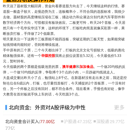
昨天说了题材股大幅回调，资金向着赛道股方向去了，今天继续这样的行情。赛
道股一般盘子较大，走慢趋势为主，连板概率小，不符合我的选股标准，我很少
去做。题材股的高度继续压缩在三板，捅达动力和众液达分别代表汽车零部件和
数字经济两个方向，可惜都没有板块效应。二板更可怜，昨天24个首板，今天居
然只有一个毛华实华活下来，这样的环境下，打板吃肉简直就像买彩票一样，果
断放弃打板，手痒做了2个低吸票。
明天要关注一下这两个三板票能不能四连板，突破近期的三板天堑，如果能突破
短线情绪尚能转好，否则将继续低迷。
手中原有的三个票，二个今天都出掉了，打板的北京文化亏损较大，低吸的惠伦
精体勉强保本。还有一个
华煤控股
我将止损位设置在5.32元，今天最低价5.33
元，暂时持有。
今天低吸的两个票都是低吸池里的票，
澳羊健康
和
加加食品
。一个做20均线的反
弹，一个做10均线的反弹，争取搏个3个点的小肉，一旦跌破均线就走人。
大盘成交量比昨天小了点，勉强站上8千亿。在新题材没有走出来之前，我还是控
制仓位在6成以内，打板，也尽量找首板打，今天捕捉的2个首板票，一个没有封
住，另一个炸板之后没有回封，都不符合条件。现在看来，手慢也有好处，像学
大教育在首封板就手快上车的话，今天吃面3个点。