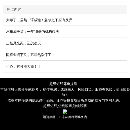
热点内容
太毒了，居然一语成谶！急杀之下应有反弹！
压箱底干货：一年10倍的机构战法
三板见光死，还怎么玩
同样业绩下跌，它居然涨停了！
小心，有可能大跌！！
超级短线
郑重提醒：
本站信息仅供分享或参考， 操作在您，成败由
天
，风险自负。股市有风险，请谨慎参
加！
依据本网提供的信息进行金融、证券等投资项目所造成的盈亏与本网无关。
超级短线
,
短线股票
,
短线股票
顾问律师：广东林德律师事务所