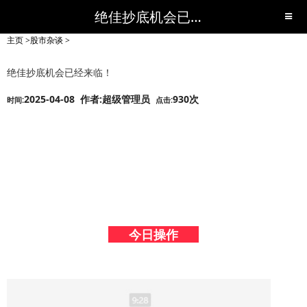
绝佳抄底机会已经来临！-股市杂谈-短线黑马,短线股票,短线炒股,实战,荐股,操盘,超级短线,令人叹为观止的短线炒股!-超级短线
主页
>
股市杂谈
>
绝佳抄底机会已经来临！
2025-04-08 作者:超级管理员
930次
时间:
点击:
今日操作