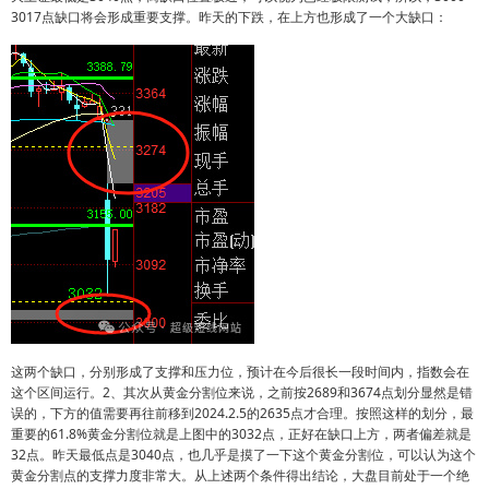
3017点缺口将会形成重要支撑。昨天的下跌，在上方也形成了一个大缺口：
这两个缺口，分别形成了支撑和压力位，预计在今后很长一段时间内，指数会在
这个区间运行。2、其次从黄金分割位来说，之前按2689和3674点划分显然是错
误的，下方的值需要再往前移到2024.2.5的2635点才合理。按照这样的划分，最
重要的61.8%黄金分割位就是上图中的3032点，正好在缺口上方，两者偏差就是
32点。昨天最低点是3040点，也几乎是摸了一下这个黄金分割位，可以认为这个
黄金分割点的支撑力度非常大。从上述两个条件得出结论，大盘目前处于一个绝