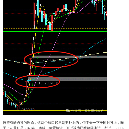
按照有缺必补的理论，这两个缺口迟早是要补上的，但不会一下子同时补上，昨
天上证最低是3040点，离缺口位置极近，可以视为已经极限测试，所以，3000-