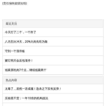
(责任编辑超级短线)
最近关注
今天打了二个，一个炸了
八月烈火冲天，20%大肉先吃为敬
守到一个涨停板
赌它明天会反包涨停！
低吸票吃肉7个点，继续低吸两个
热点内容
太毒了，居然一语成谶！急杀之下应有反弹！
压箱底干货：一年10倍的机构战法