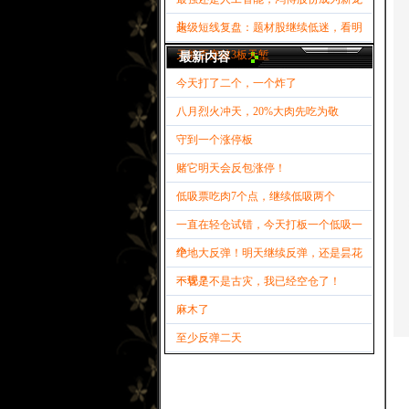
头
超级短线复盘：题材股继续低迷，看明
天能否突破3板天堑
最新内容
今天打了二个，一个炸了
八月烈火冲天，20%大肉先吃为敬
守到一个涨停板
赌它明天会反包涨停！
低吸票吃肉7个点，继续低吸两个
一直在轻仓试错，今天打板一个低吸一
个
绝地大反弹！明天继续反弹，还是昙花
一现？
不管是不是古灾，我已经空仓了！
麻木了
至少反弹二天