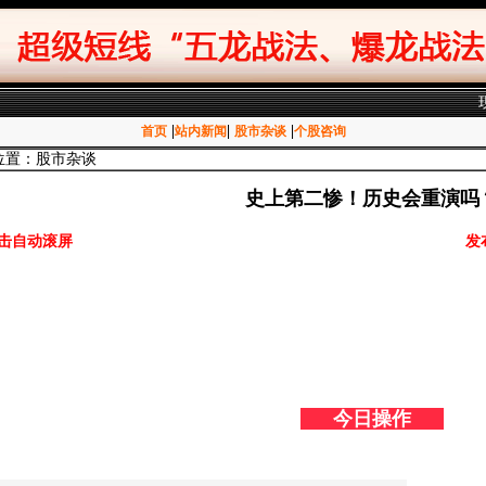
|
|
|
首页
站内新闻
股市杂谈
个股咨询
位置：股市杂谈
史上第二惨！历史会重演吗
击自动滚屏
发
今日操作