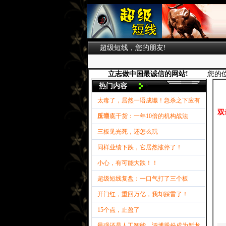
超级短线，您的朋友!
立志做中国最诚信的网站!
您的
热门内容
太毒了，居然一语成谶！急杀之下应有
双
反弹！
压箱底干货：一年10倍的机构战法
三板见光死，还怎么玩
同样业绩下跌，它居然涨停了！
小心，有可能大跌！！
超级短线复盘：一口气打了三个板
开门红，重回万亿，我却踩雷了！
15个点，止盈了
最强还是人工智能，鸿博股份成为新龙