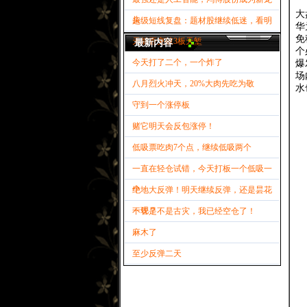
大
头
超级短线复盘：题材股继续低迷，看明
华
免
天能否突破3板天堑
最新内容
个
今天打了二个，一个炸了
爆
场
八月烈火冲天，20%大肉先吃为敬
水
守到一个涨停板
赌它明天会反包涨停！
低吸票吃肉7个点，继续低吸两个
一直在轻仓试错，今天打板一个低吸一
个
绝地大反弹！明天继续反弹，还是昙花
一现？
不管是不是古灾，我已经空仓了！
麻木了
至少反弹二天