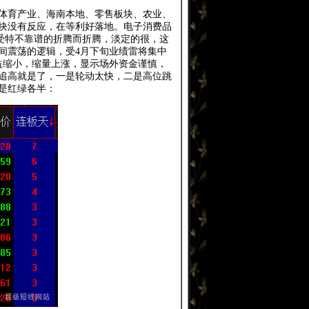
体育产业、海南本地、零售板块、农业、
块没有反应，在等利好落地。电子消费品
受特不靠谱的折腾而折腾，淡定的很，这
间震荡的逻辑，受4月下旬业绩雷将集中
益缩小，缩量上涨，显示场外资金谨慎，
追高就是了，一是轮动太快，二是高位跳
是红绿各半：