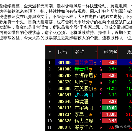
盘继续盘整，全天温和无高潮。题材像电风扇一样快速轮动。跨境电商、
为等都轮流来表现了一把，持续性如何有待观察。周末利好的新能源车板
税也被证实在玩弄游戏文字。不管怎么样，大A在走自己的独立走势，不
必须赞一个先。目前大盘震荡，也符合我周末所分析的在两个跳空缺口之
发影响，资金也是非常谨慎，所以虽然个股4千多家上涨，但成交量却日
内资金惜售的心理状态，这个状态预计还将继续维持。操作上，近期不要
也非常凶猛，今天大跌的股票都是近期涨幅较大的个股。连板股梯队，也