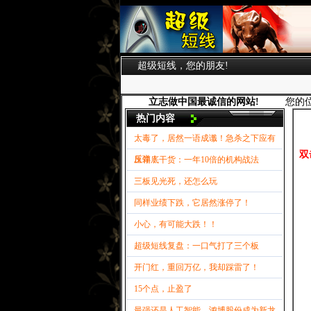
超级短线，您的朋友!
立志做中国最诚信的网站!
您的
热门内容
太毒了，居然一语成谶！急杀之下应有
双
反弹！
压箱底干货：一年10倍的机构战法
三板见光死，还怎么玩
同样业绩下跌，它居然涨停了！
小心，有可能大跌！！
超级短线复盘：一口气打了三个板
开门红，重回万亿，我却踩雷了！
15个点，止盈了
最强还是人工智能，鸿博股份成为新龙