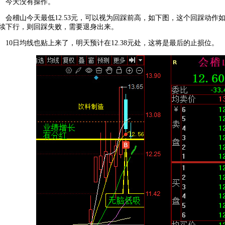
今天没有操作。
会稽山今天最低12.53元，可以视为回踩前高，如下图，这个回踩动
续下行，则回踩失败，需要退身出来。
10日均线也贴上来了，明天预计在12.38元处，这将是最后的止损位。