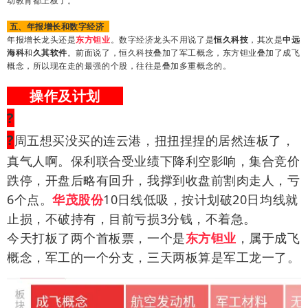
动教育都上板了。
五、年报增长和数字经济
年报增长龙头还是
东方钽业
。数字经济龙头不用说了是
恒久科技
，其次是
中远
海科
和
久其软件
。前面说了，恒久科技叠加了军工概念，东方钽业叠加了成飞
概念，所以现在走的最强的个股，往往是叠加多重概念的。
操作及计划
?
?
周五想买没买的连云港，扭扭捏捏的居然连板了，
真气人啊。保利联合受业绩下降利空影响，集合竞价
跌停，开盘后略有回升，我撑到收盘前割肉走人，亏
6个点。
华茂股份
10日线低吸，按计划破20日均线就
止损，不破持有，目前亏损3分钱，不着急。
今天打板了两个首板票，一个是
东方钽业
，属于成飞
概念，军工的一个分支，三天两板算是军工龙一了。