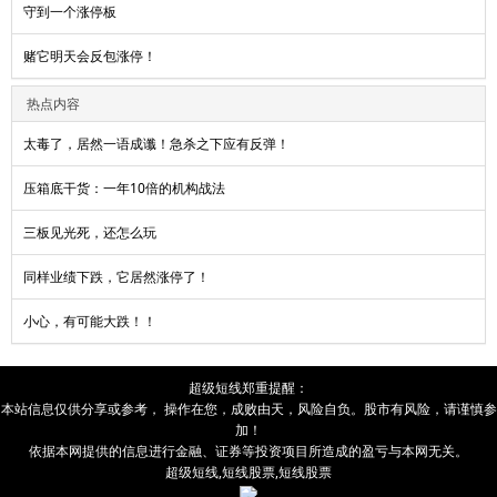
守到一个涨停板
赌它明天会反包涨停！
热点内容
太毒了，居然一语成谶！急杀之下应有反弹！
压箱底干货：一年10倍的机构战法
三板见光死，还怎么玩
同样业绩下跌，它居然涨停了！
小心，有可能大跌！！
超级短线
郑重提醒：
本站信息仅供分享或参考， 操作在您，成败由
天
，风险自负。股市有风险，请谨慎参
加！
依据本网提供的信息进行金融、证券等投资项目所造成的盈亏与本网无关。
超级短线
,
短线股票
,
短线股票