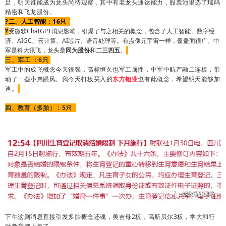
足，明天谁能成为龙头尚待观察，其中有老龙头通达能力，股票池里选了瑞码
精密和飞龙股份。
?二、人工智能：16只
?
受微软ChatGPT消息影响，引爆了与之相关的概念，包含了人工智能、数字经
济、AIGC、云计算、AI芯片、语音处理等。有点像元宇宙一样，覆盖面很广。中
军是科大讯飞，龙头是
同为股份
和
二三四五
。
三、军工 ：6只
军工中的成飞概念今天很强，高标恒久也军工属性，中军中航产融二连板，带
动了一些小弟跟风。我今天打板买入的
东方钽业
也有此概念，希望明天能够加
速。
四、教育（多胎）：5只
下午这则消息直接引发多胎概念还魂，美吉母2板，高斯贝尔3板，学大和行