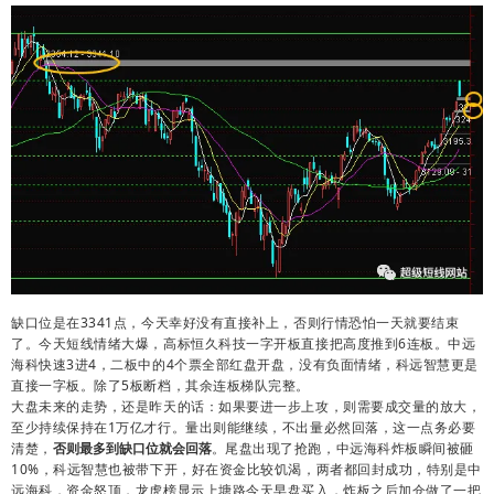
缺口位是在3341点，今天幸好没有直接补上，否则行情恐怕一天就要结束
了。今天短线情绪大爆，高标恒久科技一字开板直接把高度推到6连板。中远
海科快速3进4，二板中的4个票全部红盘开盘，没有负面情绪，科远智慧更是
直接一字板。除了5板断档，其余连板梯队完整。
大盘未来的走势，还是昨天的话：如果要进一步上攻，则需要成交量的放大，
至少持续保持在1万亿才行。量出则能继续，不出量必然回落，这一点务必要
清楚，
否则最多到缺口位就会回落
。尾盘出现了抢跑，中远海科炸板瞬间被砸
10%，科远智慧也被带下开，好在资金比较饥渴，两者都回封成功，特别是中
远海科，资金怒顶，龙虎榜显示上塘路今天早盘买入，炸板之后加仓做了一把