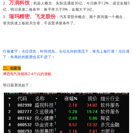
万润科技
2、
：机器人概念，实际流通值30亿，今日换手12%，成交金额5
亿，明日承接二板条件：换手率大于9%，金额大于3亿。
瑞玛精密、飞龙股份
3、
：汽车零部件概念，两个票同属一个概念，
谁先快速上板就关注谁，不设置承接条件了。
打板遵守：仓位优先，时间优先。仓位允许的情况下，谁先上板打谁！仓位满
了，有再好的股票也买不进了！
二、低吸池
摩恩电气等都有2-4个点的涨幅。
明日股票池如下：