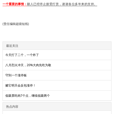
一个重要的事情：
鄙人已经停止接受打赏，谢谢各位多年来的支持。
(责任编辑超级短线)
最近关注
今天打了二个，一个炸了
八月烈火冲天，20%大肉先吃为敬
守到一个涨停板
赌它明天会反包涨停！
低吸票吃肉7个点，继续低吸两个
热点内容