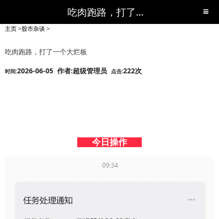
吃肉跑路，打了一个大烂板-股市杂谈-短线黑马,短线股票,短线炒股,实战,荐股,操盘,超级短线,令人叹为观止的短线炒股!-超级短线
主页
>
股市杂谈
>
吃肉跑路，打了一个大烂板
2026-06-05 作者:超级管理员
222次
时间:
点击:
今日操作