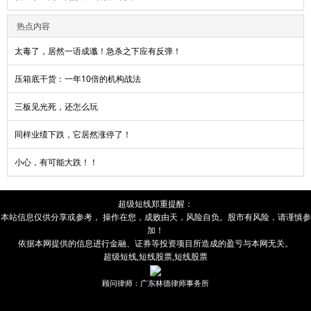
热点内容
太毒了，居然一语成谶！急杀之下应有反弹！
压箱底干货：一年10倍的机构战法
三板见光死，还怎么玩
同样业绩下跌，它居然涨停了！
小心，有可能大跌！！
超级短线
郑重提醒：
本站信息仅供分享或参考， 操作在您，成败由
天
，风险自负。股市有风险，请谨慎参
加！
依据本网提供的信息进行金融、证券等投资项目所造成的盈亏与本网无关。
超级短线
,
短线股票
,
短线股票
顾问律师：广东林德律师事务所