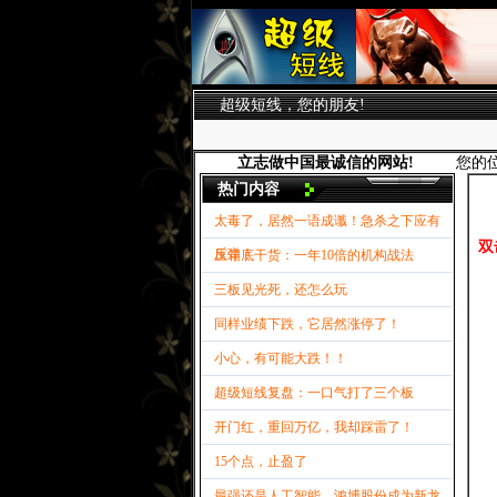
超级短线，您的朋友!
立志做中国最诚信的网站!
您的
热门内容
太毒了，居然一语成谶！急杀之下应有
双
反弹！
压箱底干货：一年10倍的机构战法
三板见光死，还怎么玩
同样业绩下跌，它居然涨停了！
小心，有可能大跌！！
超级短线复盘：一口气打了三个板
开门红，重回万亿，我却踩雷了！
15个点，止盈了
最强还是人工智能，鸿博股份成为新龙