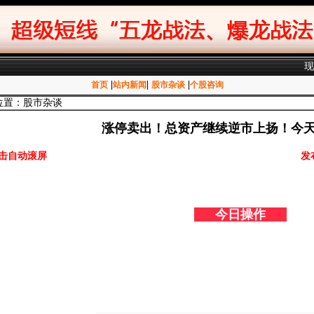
|
|
|
首页
站内新闻
股市杂谈
个股咨询
位置：股市杂谈
涨停卖出！总资产继续逆市上扬！今
击自动滚屏
发
今日操作