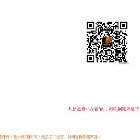
凡是点赞+“在看”的，都吃到涨停板了↓
吃涨停！盘中做T赚10%！然后又二进宫，就问这操作骚不骚！