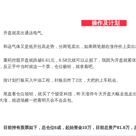
操作及计划
开盘就卖出通达电气。
和远气体又是低开拉高走势，分两笔卖出，如果两笔都在涨停价上卖出
重药控股开盘就跌破6.61元，6.58元就可以止损了，我因为开盘就
，反正手中当时就这一个票，仓位极轻，就拿着吧。
按计划打板买入中油工程，封板后炸了2次，大把的上车机会。
尾盘看仓位较轻，就买了个骏亚科技，昨天涨停今天开盘大幅走低走
大涨，就进场赌一把看明天会不会反包。
目前持有股票如下，总仓位6成，起始资金10万，目前总资产81.8万，总