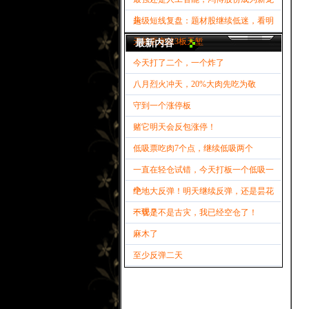
头
超级短线复盘：题材股继续低迷，看明
天能否突破3板天堑
最新内容
今天打了二个，一个炸了
八月烈火冲天，20%大肉先吃为敬
守到一个涨停板
赌它明天会反包涨停！
低吸票吃肉7个点，继续低吸两个
一直在轻仓试错，今天打板一个低吸一
个
绝地大反弹！明天继续反弹，还是昙花
一现？
不管是不是古灾，我已经空仓了！
麻木了
至少反弹二天