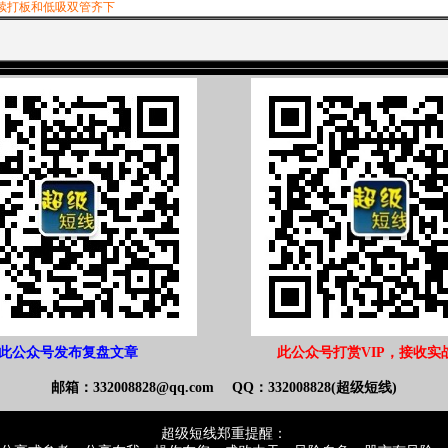
续打板和低吸双管齐下
此公众号发布复盘文章
此公众号打赏VIP，接收实
邮箱：332008828@qq.com QQ：332008828(超级短线)
超级短线郑重提醒：