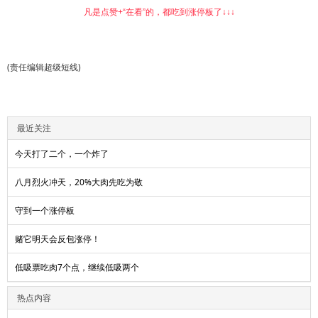
凡是点赞+“在看”的，都吃到涨停板了↓↓↓
(责任编辑超级短线)
最近关注
今天打了二个，一个炸了
八月烈火冲天，20%大肉先吃为敬
守到一个涨停板
赌它明天会反包涨停！
低吸票吃肉7个点，继续低吸两个
热点内容