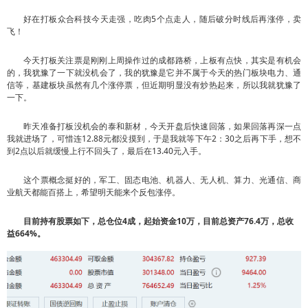
好在打板众合科技今天走强，吃肉5个点走人，随后破分时线后再涨停，卖
飞！
今天打板关注票是刚刚上周操作过的成都路桥，上板有点快，其实是有机会
的，我犹豫了一下就没机会了，我的犹豫是它并不属于今天的热门板块电力、通
信等，基建板块虽然有几个涨停票，但近期明显没有炒热起来，所以我就犹豫了
一下。
昨天准备打板没机会的泰和新材，今天开盘后快速回落，如果回落再深一点
我就进场了，可惜连12.88元都没摸到，于是我就等下午2：30之后再下手，想不
到2点以后就缓慢上行不回头了，最后在13.40元入手。
这个票概念挺好的，军工、固态电池、机器人、无人机、算力、光通信、商
业航天都能百搭上，希望明天能来个反包涨停。
目前持有股票如下，总仓位4成，起始资金10万，目前总资产76.4万，总收
益664%。