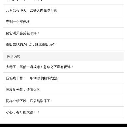
八月烈火冲天，20%大肉先吃为敬
守到一个涨停板
赌它明天会反包涨停！
低吸票吃肉7个点，继续低吸两个
热点内容
太毒了，居然一语成谶！急杀之下应有反弹！
压箱底干货：一年10倍的机构战法
三板见光死，还怎么玩
同样业绩下跌，它居然涨停了！
小心，有可能大跌！！