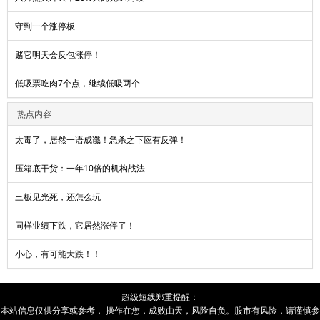
守到一个涨停板
赌它明天会反包涨停！
低吸票吃肉7个点，继续低吸两个
热点内容
太毒了，居然一语成谶！急杀之下应有反弹！
压箱底干货：一年10倍的机构战法
三板见光死，还怎么玩
同样业绩下跌，它居然涨停了！
小心，有可能大跌！！
超级短线
郑重提醒：
本站信息仅供分享或参考， 操作在您，成败由
天
，风险自负。股市有风险，请谨慎参