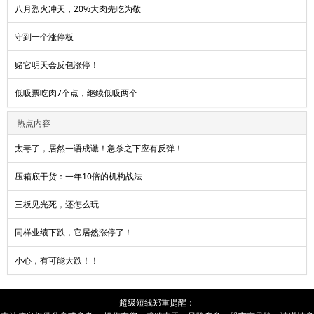
八月烈火冲天，20%大肉先吃为敬
守到一个涨停板
赌它明天会反包涨停！
低吸票吃肉7个点，继续低吸两个
热点内容
太毒了，居然一语成谶！急杀之下应有反弹！
压箱底干货：一年10倍的机构战法
三板见光死，还怎么玩
同样业绩下跌，它居然涨停了！
小心，有可能大跌！！
超级短线
郑重提醒：