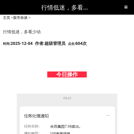
行情低迷，多看少动-股市杂谈-短线黑马,短线股票,短线炒股,实战,荐股,操盘,超级短线,令人叹为观止的短线炒股!-超级短线
主页
>
股市杂谈
>
行情低迷，多看少动
2025-12-04 作者:超级管理员
604次
时间:
点击:
今日操作