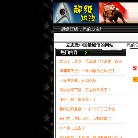
超级短线，您的朋友!
立志做中国最诚信的网站!
您的
热门内容
太毒了，居然一语成谶！急杀之下应有
双
反弹！
压箱底干货：一年10倍的机构战法
十
三板见光死，还怎么玩
同样业绩下跌，它居然涨停了！
小心，有可能大跌！！
超级短线复盘：一口气打了三个板
开门红，重回万亿，我却踩雷了！
15个点，止盈了
最强还是人工智能，鸿博股份成为新龙