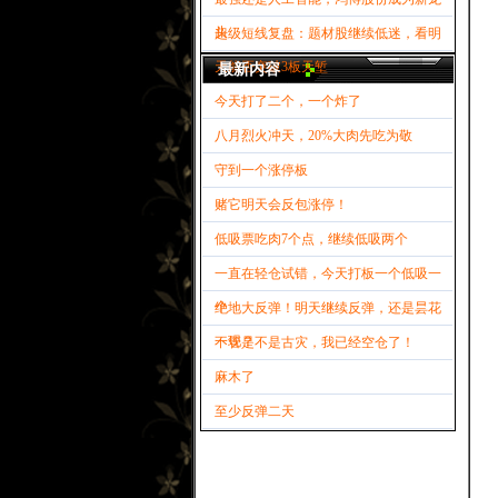
头
超级短线复盘：题材股继续低迷，看明
天能否突破3板天堑
最新内容
今天打了二个，一个炸了
八月烈火冲天，20%大肉先吃为敬
守到一个涨停板
赌它明天会反包涨停！
低吸票吃肉7个点，继续低吸两个
一直在轻仓试错，今天打板一个低吸一
个
绝地大反弹！明天继续反弹，还是昙花
一现？
不管是不是古灾，我已经空仓了！
麻木了
至少反弹二天