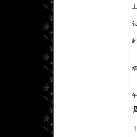
上
包
超
精