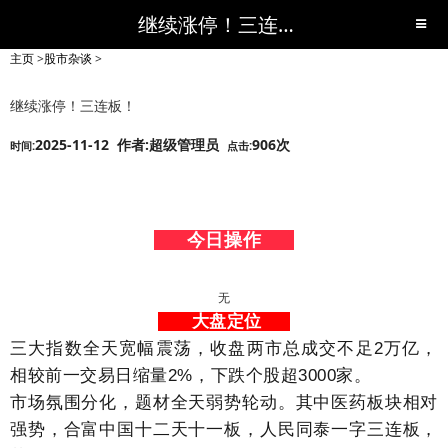
继续涨停！三连板！-股市杂谈-短线黑马,短线股票,短线炒股,实战,荐股,操盘,超级短线,令人叹为观止的短线炒股!-超级短线
主页
>
股市杂谈
>
继续涨停！三连板！
2025-11-12 作者:超级管理员
906次
时间:
点击:
今日操作
无
大盘定位
三大指数全天宽幅震荡，收盘两市总成交不足2万亿，
相较前一交易日缩量2%，下跌个股超3000家。
市场氛围分化，题材全天弱势轮动。其中医药板块相对
强势，合富中国十二天十一板，人民同泰一字三连板，