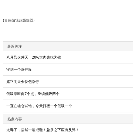
(责任编辑超级短线)
最近关注
八月烈火冲天，20%大肉先吃为敬
守到一个涨停板
赌它明天会反包涨停！
低吸票吃肉7个点，继续低吸两个
一直在轻仓试错，今天打板一个低吸一个
热点内容
太毒了，居然一语成谶！急杀之下应有反弹！