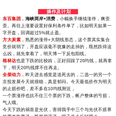
操作及计划
东百集团
，
海峡两岸+消费
，小幅换手继续涨停，爽歪
歪。再往上涨要设置好保利条件单了，比如明天如果一
字开盘，回调超过5%就止盈。
方大炭素
，熟悉的涨停+大阴线形态，这个票其实集合
竞价就弱了，开盘应该毫不犹豫的走掉的，既然跌得这
么凶，就先拿着了，明天博一下反包阳线。
格林达
也是下跌的比较凶，正好回踩了20均线，就再拿
下，明天20均线撑不住再走。
全柴动力
，昨天进去感觉是送死去的，二选一的另一个
京投发展今天就很稳，真是郁闷。今天最低价作为明天
的止损价吧，差不多在10均线附近 。
一个票涨停也抗不住三个票的下跌，帐户整体的亏损，
气人哦。
今天下跌的祸首是光伏，害得我手中三个与光伏不搭界