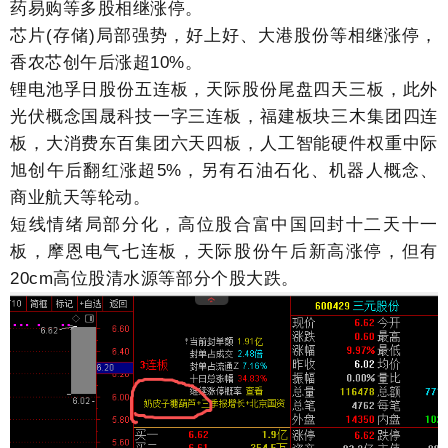
药易购等多股相继涨停。
芯片(存储)局部强势，好上好、大港股份等相继涨停，
香农芯创午后涨超10%。
锂电池孚日股份五连板，天际股份尾盘四天三板，此外
光伏概念国晟科技一字三连板，福建板块三木集团四连
板，大消费东百集团六天四板，人工智能硬件权重中际
旭创午后翻红涨超5%，另有石油石化、机器人概念、
商业航天等轮动。
短线情绪局部分化，高位股合富中国回封十二天十一
板，摩恩电气七连板，天际股份午后新高涨停，但有
20cm高位股清水源等部分个股大跌。