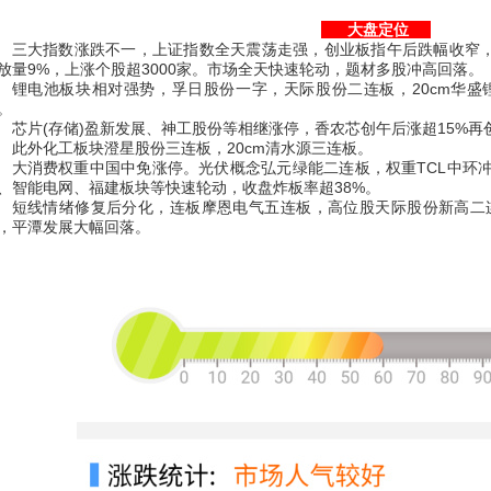
大盘定位
三大指数涨跌不一，上证指数全天震荡走强，创业板指午后跌幅收窄
放量9%，上涨个股超3000家。市场全天快速轮动，题材多股冲高回落。
锂电池板块相对强势，孚日股份一字，天际股份二连板，20cm华
。
芯片(存储)盈新发展、神工股份等相继涨停，香农芯创午后涨超15%再
此外化工板块澄星股份三连板，20cm清水源三连板。
大消费权重中国中免涨停。光伏概念弘元绿能二连板，权重TCL中环冲
、智能电网、福建板块等快速轮动，收盘炸板率超38%。
短线情绪修复后分化，连板摩恩电气五连板，高位股天际股份新高二
，平潭发展大幅回落。