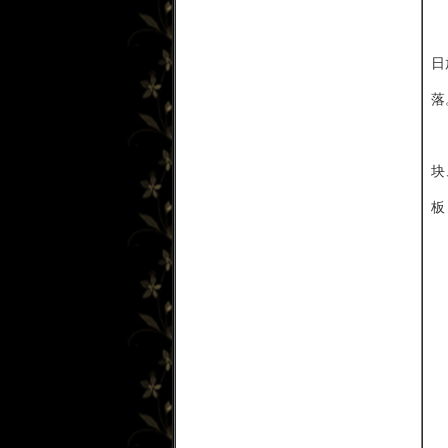
日
落
块
板