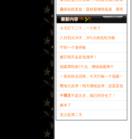
头
超级短线复盘：题材股继续低迷，看明
天能否突破3板天堑
最新内容
今天打了二个，一个炸了
八月烈火冲天，20%大肉先吃为敬
守到一个涨停板
赌它明天会反包涨停！
低吸票吃肉7个点，继续低吸两个
一直在轻仓试错，今天打板一个低吸一
个
绝地大反弹！明天继续反弹，还是昙花
一现？
不管是不是古灾，我已经空仓了！
麻木了
至少反弹二天