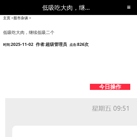
低吸吃大肉，继续低吸二个-股市杂谈-短线黑马,短线股票,短线炒股,实战,荐股,操盘,超级短线,令人叹为观止的短线炒股!-超级短线
主页
>
股市杂谈
>
低吸吃大肉，继续低吸二个
2025-11-02 作者:超级管理员
826次
时间:
点击:
今日操作