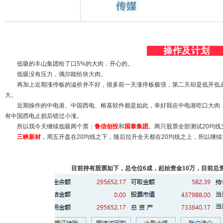
操作及计
低吸的丰山集团给了口5%的大肉，开心的。
低吸没有压力，偶尔能给块大肉。
再加上近期涨停板的溢价并不好，很多前一天涨停板极强，第二天却是低开低
大。
近期操作的中电港、中国西电、榕基软件都是如此，幸好我在中电港吃口大肉
有中国西电止损后错过小涨。
所以我今天继续低吸两个票：
鲁信创投
和
国泰集团
。两只股票全部测试20均线
三峡新材
，周五开盘在20均线之下，随后拉升全天都在20均线之上，所以继
目前持有股票如下，总仓位6成，起始资金10万，目前总资产