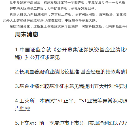
盘中多题材冲高回落，福建板块瑞尔特一字四连板，平潭发展反包十一天八板
锂电池天际股份二连板，大中矿业烂板，多氟多冲板回落。
机器人概念万向钱潮涨停，东方精工炸板。另有AI应用端、海南板块、文化传媒
此外人工智能硬件延续弱薪 历里数据技、中际旭创等多股大跌。
短线情绪分化，连板亚士创能超10家个股跌停，时空科技烂板，但有断板股平