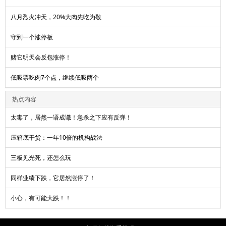
八月烈火冲天，20%大肉先吃为敬
守到一个涨停板
赌它明天会反包涨停！
低吸票吃肉7个点，继续低吸两个
热点内容
太毒了，居然一语成谶！急杀之下应有反弹！
压箱底干货：一年10倍的机构战法
三板见光死，还怎么玩
同样业绩下跌，它居然涨停了！
小心，有可能大跌！！