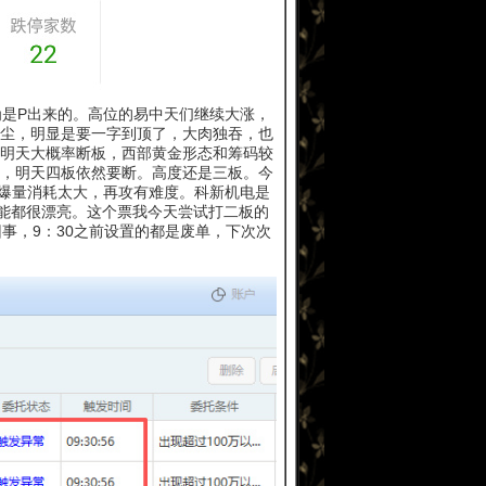
是P出来的。高位的易中天们继续大涨，
尘，明显是要一字到顶了，大肉独吞，也
明天大概率断板，西部黄金形态和筹码较
，明天四板依然要断。高度还是三板。今
爆量消耗太大，再攻有难度。科新机电是
量能都很漂亮。这个票我今天尝试打二板的
事，9：30之前设置的都是废单，下次次