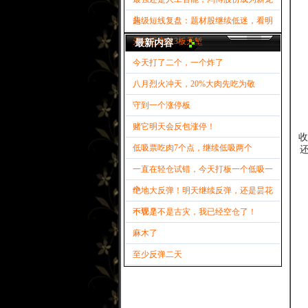
头
超级短线复盘：题材股继续低迷，看明
天能否突破3板天堑
最新内容
今天打了二个，一个炸了
八月烈火冲天，20%大肉先吃为敬
守到一个涨停板
赌它明天会反包涨停！
收
低吸票吃肉7个点，继续低吸两个
一直在轻仓试错，今天打板一个低吸一
个
绝地大反弹！明天继续反弹，还是昙花
一现？
不管是不是古灾，我已经空仓了！
麻木了
至少反弹二天