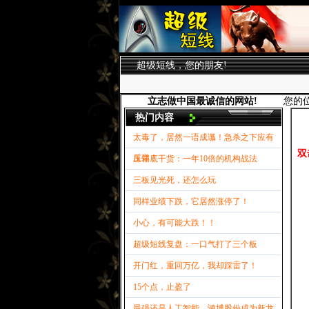
超级短线，您的朋友!
立志做中国最诚信的网站!
您的
热门内容
太毒了，居然一语成谶！急杀之下应有
双
反弹！
压箱底干货：一年10倍的机构战法
三板见光死，还怎么玩
同样业绩下跌，它居然涨停了！
小心，有可能大跌！！
超级短线复盘：一口气打了三个板
开门红，重回万亿，我却踩雷了！
15个点，止盈了
最强还是人工智能，鸿博股份成为新龙