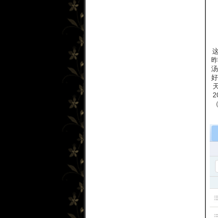
昨
汤
好