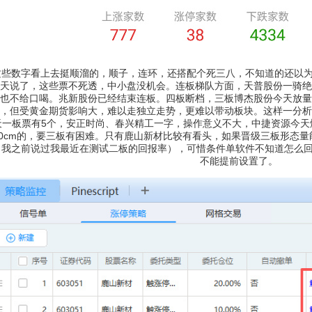
这些数字看上去挺顺溜的，顺子，连环，还搭配个死三八，不知道的还以为
天说了，这些票不死透，中小盘没机会。连板梯队方面，天普股份一骑绝
也不给口喝。兆新股份已经结束连板。四板断档，三板博杰股份今天放量
，但受黄金期货影响大，难以走独立走势，更难以带动板块。这样一分析
天一板票有5个，安正时尚、春兴精工一字，操作意义不大，中捷资源今天
20cm的，要三板有困难。只有鹿山新材比较有看头，如果晋级三板形态
（我之前说过我最近在测试二板的回报率），可惜条件单软件不知道怎么回
不能提前设置了。