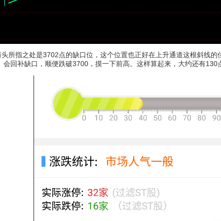
箭头所指之处是3702点的缺口位，这个位置也正好在上升通道这根斜线的位
会回补缺口，顺便跌破3700，摸一下前高。这样算起来，大约还有13