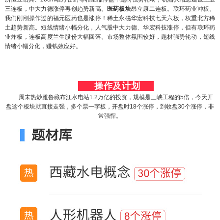
三连板，中大力德涨停再创趋势新高。
医药板块
昂立康二连板。联环药业冲板。
我们刚刚操作过的福元医药也是涨停！稀土永磁华宏科技七天六板，权重北方稀
土趋势新高。短线情绪小幅分化，人气股中大力德、华宏科技涨停，但有联环药
业炸板，连板高度兰生股份大幅回落。市场整体氛围较好，题材强势轮动，短线
情绪小幅分化，赚钱效应好。
操作及计划
周末热炒雅鲁藏布江水电站1.2万亿的投资，规模是三峡工程的5倍，今天开
盘这个板块就直接走强，多个票一字板，开盘时18个涨停，到收盘30个涨停，非
常强悍。