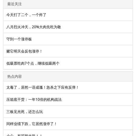
最近关注
今天打了二个，一个炸了
八月烈火冲天，20%大肉先吃为敬
守到一个涨停板
赌它明天会反包涨停！
低吸票吃肉7个点，继续低吸两个
热点内容
太毒了，居然一语成谶！急杀之下应有反弹！
压箱底干货：一年10倍的机构战法
三板见光死，还怎么玩
同样业绩下跌，它居然涨停了！
小心，有可能大跌！！