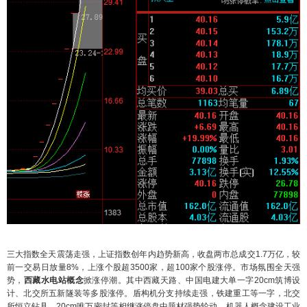
三大指数全天震荡走强，上证指数创年内趋势新高，收盘两市总成交1.7万亿，较
前一交易日放量8%，上涨个股超3500家，超100家个股涨停。市场氛围全天强
势，
西藏水电站概念
掀涨停潮。其中西藏天路、中国电建大单一字20cm筑博设
计、北交所五新隧装等多股涨停。盾构机分支持续走强，铁建重工等一字，北交
所恒立钻具、20cm唯万密封等相继涨停盘中题材强势轮动，机器人概念建设工业