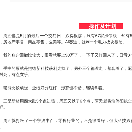
操作及计划
周五也是5月的最后一个交易日，跌得很惨，只有67家涨停板，却有
，房地产零售，商品零售，医美等。AI赛道，就剩一个电力板块很硬。
我的账户回撤比较大，眼看就要上90万了，一下子又打回来了，日亏3
手中的票就是把德新科技获利走掉了，另外三个都没走，都套着了，
封死，有点玄乎。
赣能比较顽强，业绩好分红好，形态也不错，继续拿着。
三星新材周四大跌5个点进场，周五又跌了6个点，两天就将涨停阳线全
吧。
周五就打板了一个宁波中百，零售行业的，不是很看好，但大科技跌
。