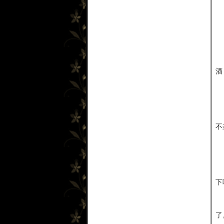
酒
不
下
了