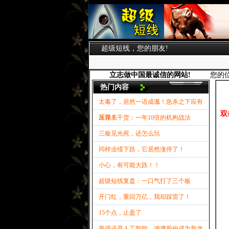
超级短线，您的朋友!
立志做中国最诚信的网站!
您的
热门内容
太毒了，居然一语成谶！急杀之下应有
双
反弹！
压箱底干货：一年10倍的机构战法
三板见光死，还怎么玩
同样业绩下跌，它居然涨停了！
小心，有可能大跌！！
超级短线复盘：一口气打了三个板
开门红，重回万亿，我却踩雷了！
15个点，止盈了
最强还是人工智能，鸿博股份成为新龙