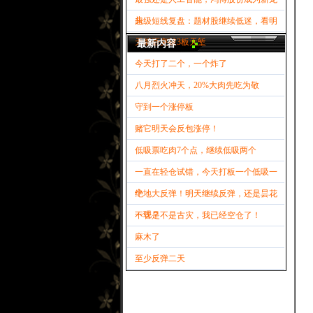
头
超级短线复盘：题材股继续低迷，看明
天能否突破3板天堑
最新内容
今天打了二个，一个炸了
八月烈火冲天，20%大肉先吃为敬
守到一个涨停板
赌它明天会反包涨停！
低吸票吃肉7个点，继续低吸两个
一直在轻仓试错，今天打板一个低吸一
个
绝地大反弹！明天继续反弹，还是昙花
一现？
不管是不是古灾，我已经空仓了！
麻木了
至少反弹二天