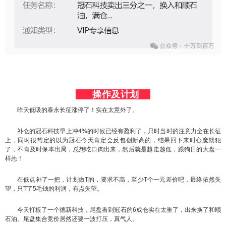
操作及计划
昨天低吸的泰永长征涨停了！实在太意外了。
补仓的冠石科技早上冲4%的时候已经有盈利了，只时当时的注意力全在长征
上，同时很笃定的以为冠石今天肯定会反包创新高的，结果回下来时心魔就犯
了，不肯及时保本出局，总想吃口肉出来，然后就是越走越低，跟狗日的大盘一
样怂！
在低点补了一把，计划做T的，要求不高，至少T个一元差价吧，最终依然失
望，只T了5毛钱的利润，有点失望。
今天打板了一个德新科技，尾盘看到冠石的6成仓实在太重了，出来换了和顺
石油。尾盘集合竞价居然还要一波打压，真气人。