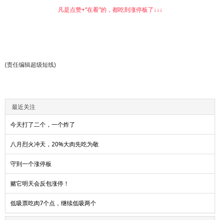
凡是点赞+“在看”的，都吃到涨停板了↓↓↓
(责任编辑超级短线)
最近关注
今天打了二个，一个炸了
八月烈火冲天，20%大肉先吃为敬
守到一个涨停板
赌它明天会反包涨停！
低吸票吃肉7个点，继续低吸两个