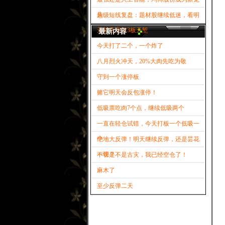
头
超级短线复盘：题材股继续低迷，看明
天能否突破3板天堑
最新内容
今天打了二个，一个炸了
八月烈火冲天，20%大肉先吃为敬
守到一个涨停板
赌它明天会反包涨停！
低吸票吃肉7个点，继续低吸两个
一直在轻仓试错，今天打板一个低吸一
个
绝地大反弹！明天继续反弹，还是昙花
一现？
不管是不是古灾，我已经空仓了！
麻木了
至少反弹二天