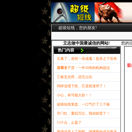
超级短线，您的朋友!
立志做中国最诚信的网站!
您的
热门内容
太毒了，居然一语成谶！急杀之下应有
双
反弹！
压箱底干货：一年10倍的机构战法
三板见光死，还怎么玩
同样业绩下跌，它居然涨停了！
小心，有可能大跌！！
超级短线复盘：一口气打了三个板
开门红，重回万亿，我却踩雷了！
15个点，止盈了
最强还是人工智能，鸿博股份成为新龙