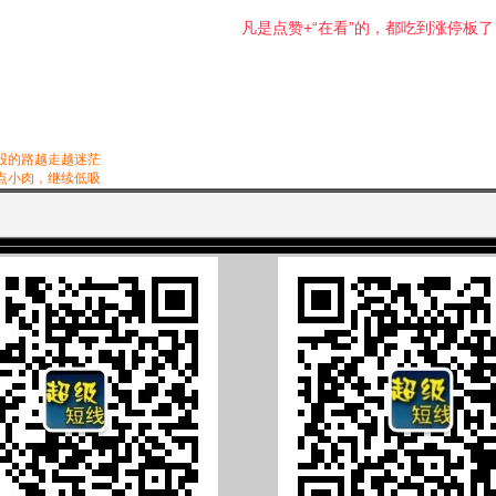
凡是点赞+“在看”的，都吃到涨停板了↓
股的路越走越迷茫
点小肉，继续低吸