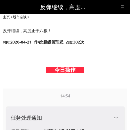
反弹继续，高度止于八板！-股市杂谈-短线黑马,短线股票,短线炒股,实战,荐股,操盘,超级短线,令人叹为观止的短线炒股!-超级短线
主页
>
股市杂谈
>
反弹继续，高度止于八板！
2026-04-21 作者:超级管理员
302次
时间:
点击:
今日操作