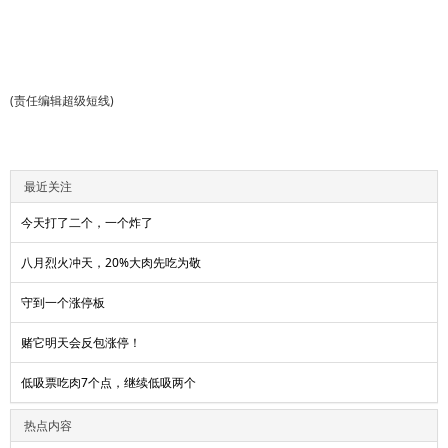
(责任编辑超级短线)
最近关注
今天打了二个，一个炸了
八月烈火冲天，20%大肉先吃为敬
守到一个涨停板
赌它明天会反包涨停！
低吸票吃肉7个点，继续低吸两个
热点内容