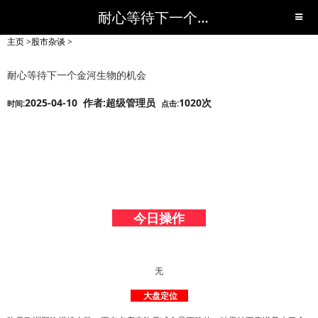
耐心等待下一个金河生物的机会-股市杂谈-短线黑马,短线股票,短线炒股,实战,荐股,操盘,超级短线,令人叹为观止的短线炒股!-超级短线
主页
>
股市杂谈
>
耐心等待下一个金河生物的机会
2025-04-10 作者:超级管理员
1020次
时间:
点击:
今日操作
无
大盘定位