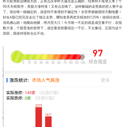
昨天欧洲那边继续大跌，正有点庆幸昨天减仓是正确的，结果特不靠谱又来了个
90天关税暂停，美股大涨特涨！又有点后悔了。这样极端的走势真的把人整不会
了。现在唯一能确定的，就是特不靠谱的不确定性！全世界都被搅得天翻地覆！
好在A股已经完全走出了独立走势，哪怕老美再把关税加到125%！他强任他强，
清风拂山岗！他横由他横，明月照大江！今天唯一不足的就是成交量不行，在指
数大涨，个股普涨的形势下，成交量居然萎缩近一千亿，不太像话。正因为这个
原因，我保持现有仓位不动。