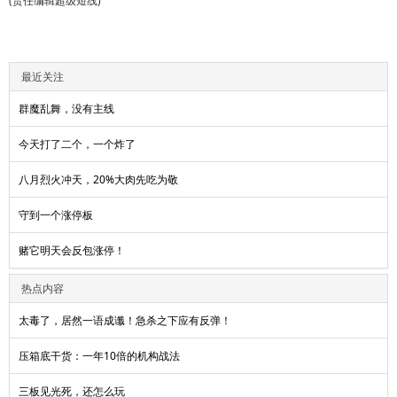
(责任编辑超级短线)
最近关注
群魔乱舞，没有主线
今天打了二个，一个炸了
八月烈火冲天，20%大肉先吃为敬
守到一个涨停板
赌它明天会反包涨停！
热点内容
太毒了，居然一语成谶！急杀之下应有反弹！
压箱底干货：一年10倍的机构战法
三板见光死，还怎么玩